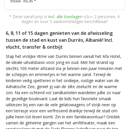
totaal: 765,45 *
* Deze vanaf-prijs is
incl. alle toeslagen
o.b.v. 2 personen, 6
dagen en voor 5 aankomstdagen beschikbaar!
6, 8, 11 of 15 dagen genieten van de afwisseling
tussen de stad en kust van Durrës, Albanië! Incl.
vlucht, transfer & ontbijt
Stap het vrolijke ritme van Durrës binnen vanuit het Afa Hotel,
de ideale uitvalsbasis voor jong en oud. Met het strand op
slechts 100 meter afstand sta je binnen een paar minuten met
de schepjes en emmertjes in het warme zand. Terwijl de
kinderen veilig spetteren in het ondiepe, rustige water van de
Adriatische Zee, geniet jij van de zilte zeelucht en de warme
zon. Na een ochtend vol zandkastelen wandelen jullie zo naar
de gezellige boulevard. Laat de kids hun favoriete smaak
uitkiezen bij een van de vele gelatowagens of strijk neer op
een terrasje voor een verfrissend drankje terwijl de stad om
jullie heen tot leven komt. Zin in een familieavontuur? Ontdek
samen de geheime gangen van het amfitheater, maak een
spectaculaire rit met de Dajti Ekspres-kabelbaan naar de top