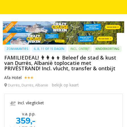
ZONVAKANTIES
6, 8, 11 OF 15 DAGEN
INCL. ONTBIJT
KINDERKORTING
FAMILIEDEAL! 👨‍👩‍👧‍👦 Beleef de stad & kust
van Durrës, Albanië toplocatie met
PRIVÉSTRAND! Incl. vlucht, transfer & ontbijt
Afa Hotel
bekijk op kaart
Durrës, Durrës, Albanië
Incl. vliegticket
v.a. p.p.
359,-