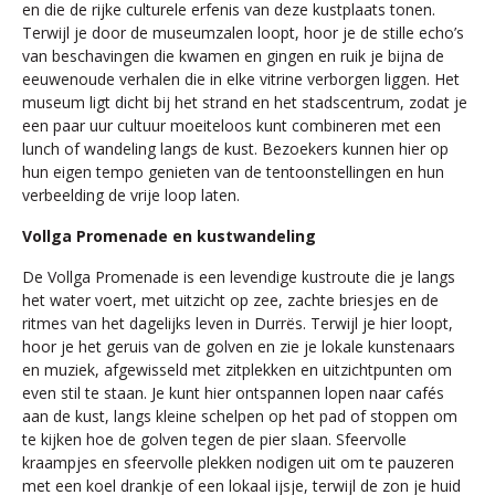
en die de rijke culturele erfenis van deze kustplaats tonen.
Terwijl je door de museumzalen loopt, hoor je de stille echo’s
van beschavingen die kwamen en gingen en ruik je bijna de
eeuwenoude verhalen die in elke vitrine verborgen liggen. Het
museum ligt dicht bij het strand en het stadscentrum, zodat je
een paar uur cultuur moeiteloos kunt combineren met een
lunch of wandeling langs de kust. Bezoekers kunnen hier op
hun eigen tempo genieten van de tentoonstellingen en hun
verbeelding de vrije loop laten.
Vollga Promenade en kustwandeling
De Vollga Promenade is een levendige kustroute die je langs
het water voert, met uitzicht op zee, zachte briesjes en de
ritmes van het dagelijks leven in Durrës. Terwijl je hier loopt,
hoor je het geruis van de golven en zie je lokale kunstenaars
en muziek, afgewisseld met zitplekken en uitzichtpunten om
even stil te staan. Je kunt hier ontspannen lopen naar cafés
aan de kust, langs kleine schelpen op het pad of stoppen om
te kijken hoe de golven tegen de pier slaan. Sfeervolle
kraampjes en sfeervolle plekken nodigen uit om te pauzeren
met een koel drankje of een lokaal ijsje, terwijl de zon je huid