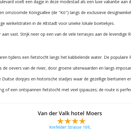
ulevard voelt een dagje in deze modestad als een luxe vakantie aan d
 omzoomde Königsallee (de "Kö") langs de exclusieve designwinkels
ge winkelstraten in de Altstadt voor unieke lokale boetiekjes.
aan vast. Strijk neer op een van de vele terrasjes aan de levendige
n tijdens een fietstocht langs het kabbelende water. De populaire Rij
gs de oevers van de rivier, door groene uiterwaarden en langs imposa
Duitse dorpjes en historische stadjes waar de gezellige biertuinen e
ng of een ontspannen fietstocht met veel ijspauzes; de route is perfe
Van der Valk hotel Moers
Krefelder Strasse 169,