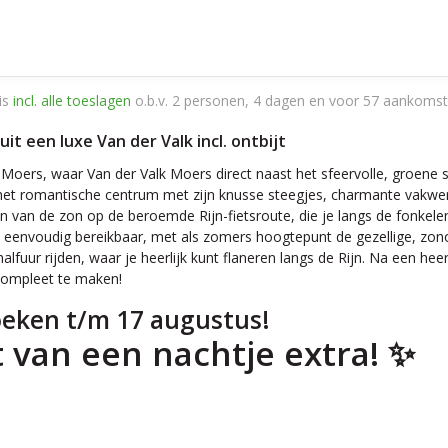
is
incl. alle toeslagen
o.b.v. 2 personen, 4 dagen en voor 57 aankomst
t een luxe Van der Valk incl. ontbijt
e Moers, waar Van der Valk Moers direct naast het sfeervolle, groene s
 het romantische centrum met zijn knusse steegjes, charmante vakwe
van de zon op de beroemde Rijn-fietsroute, die je langs de fonkelende
jn eenvoudig bereikbaar, met als zomers hoogtepunt de gezellige, zon
r rijden, waar je heerlijk kunt flaneren langs de Rijn. Na een heerlij
compleet te maken!
boeken t/m 17 augustus!
t van een nachtje extra! ✨