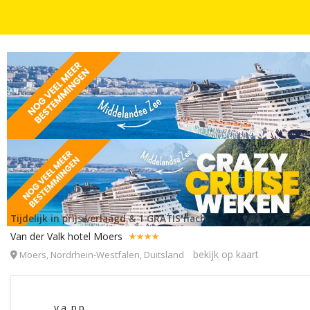
GRATIS NACHTEN
FLASHDEALS
AUTOVAKANTIES
4 DAGEN
INCL. ONTBIJT
🎁3=2 SPECIAL! ⚡ 4 dagen LUXE 4*-Van der Valk ho
Tijdelijk in prijs verlaagd & 1 GRATIS nacht!
Van der Valk hotel Moers
bekijk op kaart
Moers, Nordrhein-Westfalen, Duitsland
v.a. p.p.