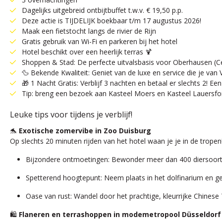
Dagelijks uitgebreid ontbijtbuffet t.w.v. € 19,50 p.p.
Deze actie is TIJDELIJK boekbaar t/m 17 augustus 2026!
Maak een fietstocht langs de rivier de Rijn
Gratis gebruik van Wi-Fi en parkeren bij het hotel
Hotel beschikt over een heerlijk terras 🍹
Shoppen & Stad: De perfecte uitvalsbasis voor Oberhausen (C
🦆 Bekende Kwaliteit: Geniet van de luxe en service die je van
🎁 1 Nacht Gratis: Verblijf 3 nachten en betaal er slechts 2! Een
Tip: breng een bezoek aan Kasteel Moers en Kasteel Lauersfo
Leuke tips voor tijdens je verblijf!
🐬
Exotische zomervibe in Zoo Duisburg
Op slechts 20 minuten rijden van het hotel waan je je in de tropen
Bijzondere ontmoetingen: Bewonder meer dan 400 diersoorten 
Spetterend hoogtepunt: Neem plaats in het dolfinarium en g
Oase van rust: Wandel door het prachtige, kleurrijke Chinese T
🛍️
Flaneren en terrashoppen in modemetropool Düsseldorf