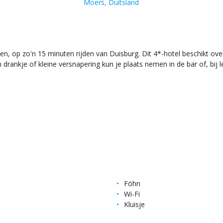
Moers, Duitsland
en, op zo'n 15 minuten rijden van Duisburg. Dit 4*-hotel beschikt ove
rankje of kleine versnapering kun je plaats nemen in de bar of, bij l
Föhn
Wi-Fi
Kluisje