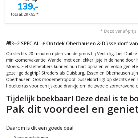
139,-
totaal: 297,95 *
* Deze vanaf-prijs 
🎁3=2 SPECIAL! ⚡ Ontdek Oberhausen & Düsseldorf vanui
Op slechts 20 minuten rijden van de grens bij Venlo ligt het Duits
mini-zomervakantie! Wandel met een lekker ijsje in de hand door
Moers. Fietsliefhebbers kunnen hun hart ophalen en volop genieten 
gezellige dagtrip? Streders als Duisburg, Essen en Oberhausen zi
Oberhausen. Ook modemetropool Düsseldorf ligt op slechts een halfuu
hotelterras voor een ijskoud drankje om de zwoele zomeravond 
Tijdelijk boekbaar! Deze deal is te 
Pak dit voordeel en genie
Daarom is dit een goede deal
3 overnachtingen