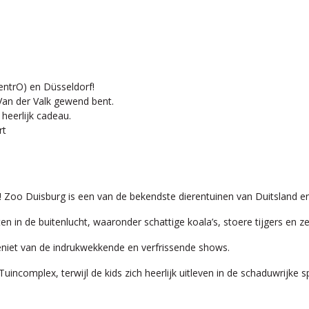
entrO) en Düsseldorf!
 Van der Valk gewend bent.
 heerlijk cadeau.
rt
! Zoo Duisburg is een van de bekendste dierentuinen van Duitsland en 
in de buitenlucht, waaronder schattige koala’s, stoere tijgers en z
eniet van de indrukwekkende en verfrissende shows.
uincomplex, terwijl de kids zich heerlijk uitleven in de schaduwrijke s