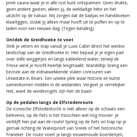
privé sauna waar je in alle rust kunt ontspannen. Geen drukte,
geen andere gasten; alleen jij, de weldadige hitte en het
uitzicht op de natuur. Wij zorgen dat de badjas en handdoeken
klaarliggen, zodat jij alleen maar hoeft uit te puffen en op te
laden voor een nieuwe dag. (Tegen betaling)
Ontdek de Greidhoeke te voet
Strik je veters en stap vanuit je Luxe Cabin direct het weidse
landschap van de Greidhoeke in. Hier bepaal je je eigen pad
over stille weggetjes en langs kabbelend water, terwijl de
Friese wind je hoofd heerlijk leegmaakt. Wandeltip: breng een
bezoek aan de indrukwekkende stalen contouren van
Uniastate in Bears. Een unieke plek waar historie en kunst
samenkomen midden in de weilanden. Vergeet je verrekijker
niet, want de weidevogels zijn hier de baas!
Op de pedalen langs de Elfstedenroute
De iconische Elfstedentocht is niet alleen op de schaats een
belevenis; op de fiets is het misschien wel nóg mooier. Je
verblijft hier pal aan de route! Spring op de fiets en trap op je
gemak richting de Waterpoort van Sneek of het historische
Franeker. De route voert je langs eeuwenoude boerderijen,