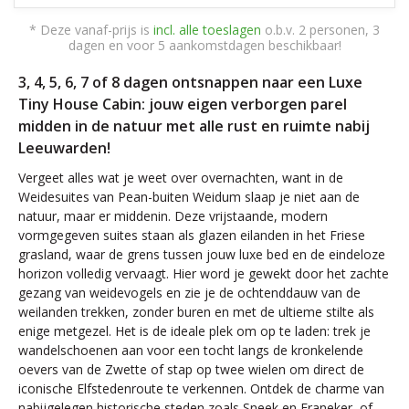
* Deze vanaf-prijs is
incl. alle toeslagen
o.b.v. 2 personen, 3
dagen en voor 5 aankomstdagen beschikbaar!
3, 4, 5, 6, 7 of 8 dagen ontsnappen naar een Luxe
Tiny House Cabin: jouw eigen verborgen parel
midden in de natuur met alle rust en ruimte nabij
Leeuwarden!
Vergeet alles wat je weet over overnachten, want in de
Weidesuites van Pean-buiten Weidum slaap je niet aan de
natuur, maar er middenin. Deze vrijstaande, modern
vormgegeven suites staan als glazen eilanden in het Friese
grasland, waar de grens tussen jouw luxe bed en de eindeloze
horizon volledig vervaagt. Hier word je gewekt door het zachte
gezang van weidevogels en zie je de ochtenddauw van de
weilanden trekken, zonder buren en met de ultieme stilte als
enige metgezel. Het is de ideale plek om op te laden: trek je
wandelschoenen aan voor een tocht langs de kronkelende
oevers van de Zwette of stap op twee wielen om direct de
iconische Elfstedenroute te verkennen. Ontdek de charme van
nabijgelegen historische steden zoals Sneek en Franeker, of