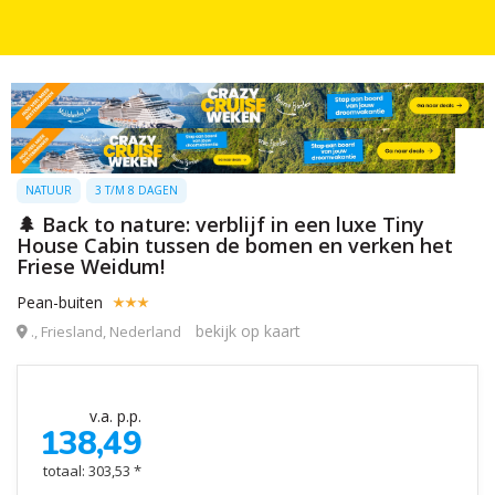
NATUUR
3 T/M 8 DAGEN
🌲 Back to nature: verblijf in een luxe Tiny
House Cabin tussen de bomen en verken het
Friese Weidum!
Pean-buiten
bekijk op kaart
., Friesland, Nederland
v.a. p.p.
138,49
totaal: 303,53 *