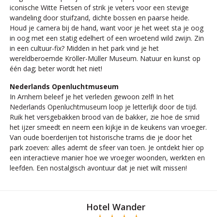
iconische Witte Fietsen of strik je veters voor een stevige
wandeling door stuifzand, dichte bossen en paarse heide.
Houd je camera bij de hand, want voor je het weet sta je oog
in oog met een statig edelhert of een wroetend wild zwijn. Zin
in een cultuur-fix? Midden in het park vind je het
wereldberoemde Kröller-Müller Museum. Natuur en kunst op
één dag; beter wordt het niet!
Nederlands Openluchtmuseum
In Arnhem beleef je het verleden gewoon zelf! In het
Nederlands Openluchtmuseum loop je letterlijk door de tijd.
Ruik het versgebakken brood van de bakker, zie hoe de smid
het ijzer smeedt en neem een kijkje in de keukens van vroeger.
Van oude boerderijen tot historische trams die je door het
park zoeven: alles ademt de sfeer van toen. Je ontdekt hier op
een interactieve manier hoe we vroeger woonden, werkten en
leefden. Een nostalgisch avontuur dat je niet wilt missen!
Hotel Wander