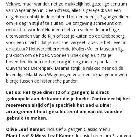
Veluwe, maar wandelt net zo makkelijk het gezellige centrum
van Wageningen in. Geen stress, alles is geregeld: van een
uitgebreid ontbijt in de ochtend tot een heerlijk 3-gangendiner
om je dag in stijl af te sluiten. De omgeving schreeuwt om
ontdekt te worden! Huur een fiets en verken de prachtige
uiterwaarden van de Rijn of test je kuiten op de Grebbeberg
voor een uitzicht dat je niet snel vergeet. Zoek je het liever in
de cultuur? Het wereldberoemde Kröller-Müller Museum ligt
praktisch om de hoek. Voor een uniek dagje uit sta je
bovendien binnen no-time oog in oog met de panda's in
Ouwehands Dierenpark. Daarna strijk je relaxed neer op de
levendige Markt van Wageningen voor een lokaal gebrouwen
biertje tussen de historische panden.
Let op:
Het type diner (2 of 3 gangen) is direct
gekoppeld aan de kamer die je boekt. Controleer bij het
reserveren altijd of je specifiek het Bed & Diner
arrangement hebt geselecteerd om van dit voordeel
gebruik te maken.
Olive Leaf Kamer:
Inclusief 2-gangen Classic menu
Plant Leaf & Moss Leaf Kamer:
Inclusief premium 3-gangen