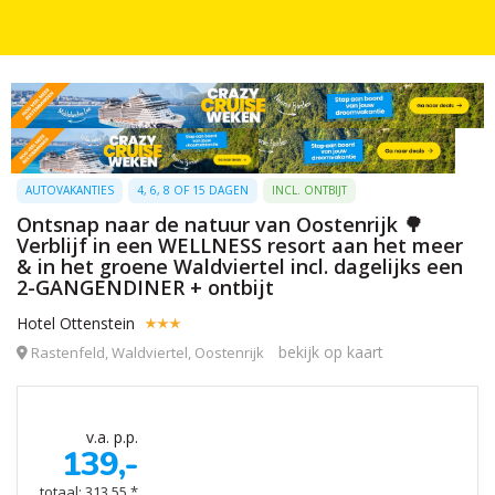
AUTOVAKANTIES
4, 6, 8 OF 15 DAGEN
INCL. ONTBIJT
Ontsnap naar de natuur van Oostenrijk 🌳
Verblijf in een WELLNESS resort aan het meer
& in het groene Waldviertel incl. dagelijks een
2-GANGENDINER + ontbijt
Hotel Ottenstein
bekijk op kaart
Rastenfeld, Waldviertel, Oostenrijk
v.a. p.p.
139,-
totaal: 313,55 *