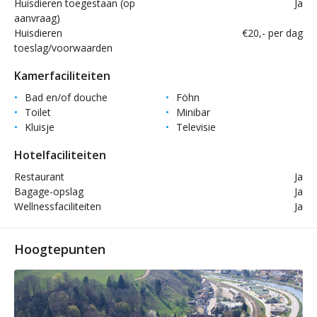
Huisdieren toegestaan (op
Ja
aanvraag)
Huisdieren
€20,- per dag
toeslag/voorwaarden
Kamerfaciliteiten
Bad en/of douche
Föhn
Toilet
Minibar
Kluisje
Televisie
Hotelfaciliteiten
Restaurant
Ja
Bagage-opslag
Ja
Wellnessfaciliteiten
Ja
Hoogtepunten