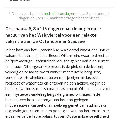
* Deze vanaf-prijs is
incl. alle toeslagen
o.b.v. 2 personen, 4
dagen en voor 82 aankomstdagen beschikbaar!
Ontsnap 4, 6, 8 of 15 dagen naar de ongerepte
natuur van het Waldviertel voor een relaxte
vakantie aan de Ottensteiner Stausee
In het hart van het Oostenrijkse Waldviertel wacht een unieke
vakantiebeleving bij Lake Resort Ottenstein, waar je direct aan
de fjord-achtige Ottensteiner Stausee geniet van rust, ruimte
en natuur. Dit uitgestrekte resort is dé plek om de batterij
volledig op te laden: word wakker met zuivere berglucht,
verken de kristalheldere baaien met je eigen inclusieve
roeiboot of waterfiets en ontspan na een actieve dag in de
heerlijke wellness met sauna en zwembad. Of je nu kiest voor
een mystieke wandeling langs de granietformaties in de
bossen, een bezoek brengt aan het nabijgelegen
middeleeuwse kasteel of simpelweg geniet van authentieke
regionale gerechten en een goed glas wijn op het terras, hier
ervaar je de perfecte balans tussen Oostenrijkse gezelligheid