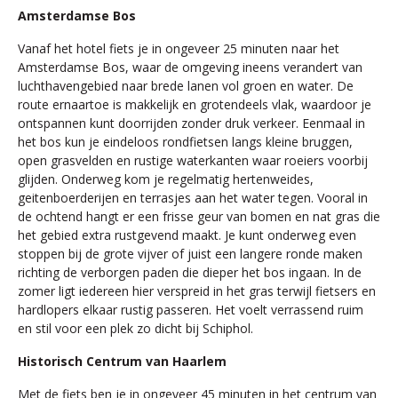
Amsterdamse Bos
Vanaf het hotel fiets je in ongeveer 25 minuten naar het
Amsterdamse Bos, waar de omgeving ineens verandert van
luchthavengebied naar brede lanen vol groen en water. De
route ernaartoe is makkelijk en grotendeels vlak, waardoor je
ontspannen kunt doorrijden zonder druk verkeer. Eenmaal in
het bos kun je eindeloos rondfietsen langs kleine bruggen,
open grasvelden en rustige waterkanten waar roeiers voorbij
glijden. Onderweg kom je regelmatig hertenweides,
geitenboerderijen en terrasjes aan het water tegen. Vooral in
de ochtend hangt er een frisse geur van bomen en nat gras die
het gebied extra rustgevend maakt. Je kunt onderweg even
stoppen bij de grote vijver of juist een langere ronde maken
richting de verborgen paden die dieper het bos ingaan. In de
zomer ligt iedereen hier verspreid in het gras terwijl fietsers en
hardlopers elkaar rustig passeren. Het voelt verrassend ruim
en stil voor een plek zo dicht bij Schiphol.
Historisch Centrum van Haarlem
Met de fiets ben je in ongeveer 45 minuten in het centrum van