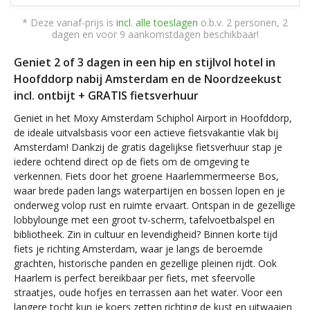
* Deze vanaf-prijs is
incl. alle toeslagen
o.b.v. 2 personen, 2
dagen en voor 9 aankomstdagen beschikbaar!
Geniet 2 of 3 dagen in een hip en stijlvol hotel in
Hoofddorp nabij Amsterdam en de Noordzeekust
incl. ontbijt + GRATIS fietsverhuur
Geniet in het Moxy Amsterdam Schiphol Airport in Hoofddorp,
de ideale uitvalsbasis voor een actieve fietsvakantie vlak bij
Amsterdam! Dankzij de gratis dagelijkse fietsverhuur stap je
iedere ochtend direct op de fiets om de omgeving te
verkennen. Fiets door het groene Haarlemmermeerse Bos,
waar brede paden langs waterpartijen en bossen lopen en je
onderweg volop rust en ruimte ervaart. Ontspan in de gezellige
lobbylounge met een groot tv-scherm, tafelvoetbalspel en
bibliotheek. Zin in cultuur en levendigheid? Binnen korte tijd
fiets je richting Amsterdam, waar je langs de beroemde
grachten, historische panden en gezellige pleinen rijdt. Ook
Haarlem is perfect bereikbaar per fiets, met sfeervolle
straatjes, oude hofjes en terrassen aan het water. Voor een
langere tocht kun je koers zetten richting de kust en uitwaaien