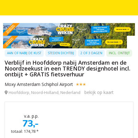
AAN OF NABIJ DE KUST
STEDEN DICHTBIJ
2 OF 3 DAGEN
INCL. ONTBIJT
Verblijf in Hoofddorp nabij Amsterdam en de
Noordzeekust in een TRENDY designhotel incl.
ontbijt + GRATIS fietsverhuur
Moxy Amsterdam Schiphol Airport
bekijk op kaart
Hoofddorp, Noord-Holland, Nederland
v.a. p.p.
73,-
totaal: 174,78 *