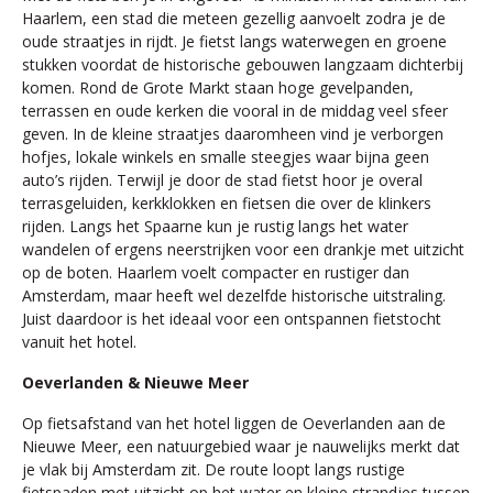
Haarlem, een stad die meteen gezellig aanvoelt zodra je de
oude straatjes in rijdt. Je fietst langs waterwegen en groene
stukken voordat de historische gebouwen langzaam dichterbij
komen. Rond de Grote Markt staan hoge gevelpanden,
terrassen en oude kerken die vooral in de middag veel sfeer
geven. In de kleine straatjes daaromheen vind je verborgen
hofjes, lokale winkels en smalle steegjes waar bijna geen
auto’s rijden. Terwijl je door de stad fietst hoor je overal
terrasgeluiden, kerkklokken en fietsen die over de klinkers
rijden. Langs het Spaarne kun je rustig langs het water
wandelen of ergens neerstrijken voor een drankje met uitzicht
op de boten. Haarlem voelt compacter en rustiger dan
Amsterdam, maar heeft wel dezelfde historische uitstraling.
Juist daardoor is het ideaal voor een ontspannen fietstocht
vanuit het hotel.
Oeverlanden & Nieuwe Meer
Op fietsafstand van het hotel liggen de Oeverlanden aan de
Nieuwe Meer, een natuurgebied waar je nauwelijks merkt dat
je vlak bij Amsterdam zit. De route loopt langs rustige
fietspaden met uitzicht op het water en kleine strandjes tussen