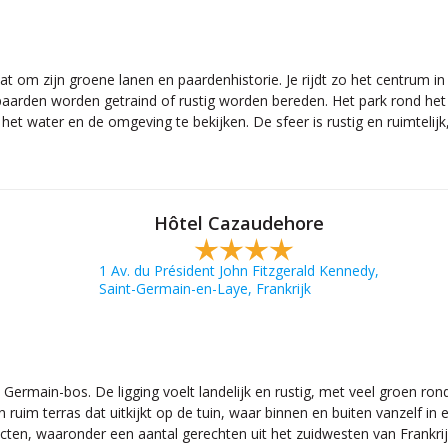
aat om zijn groene lanen en paardenhistorie. Je rijdt zo het centrum i
paarden worden getraind of rustig worden bereden. Het park rond het 
t water en de omgeving te bekijken. De sfeer is rustig en ruimtelijk
Hôtel Cazaudehore
1 Av. du Président John Fitzgerald Kennedy,
Saint-Germain-en-Laye, Frankrijk
 St Germain-bos. De ligging voelt landelijk en rustig, met veel groen
im terras dat uitkijkt op de tuin, waar binnen en buiten vanzelf in elk
en, waaronder een aantal gerechten uit het zuidwesten van Frankrij