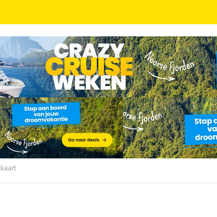
en van Parijs in een 4*- landhuisstijl hotel incl. o
 kaart