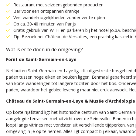
Restaurant met seizoensgebonden producten
Bar voor een ontspannen drankje
Veel wandelmogelijkheden zonder ver te rijden
Op ca. 30-40 minuten van Parijs
Gratis gebruik van Wi-Fi en parkeren bij het hotel (o.b.v. besch
Tip: Bezoek het Château de Versailles, een prachtig kasteel in V
Wat is er te doen in de omgeving?
Forêt de Saint-Germain-en-Laye
Net buiten Saint-Germain-en-Laye ligt dit uitgestrekte bosgebied 
paden tussen hoge eiken en beuken liggen. Eenmaal geparkeerd stap
van korte wandelingen tot langere tochten door het bos. Onderweg
paden, waardoor het gebied levendig maar niet druk aanvoelt. Het
Château de Saint-Germain-en-Laye & Musée d’Archéologie
Op korte rijafstand ligt het historische centrum van Saint-Germai
aangelegde terrassen met uitzicht over de Seinevallei. Binnen in h
loopt langs vitrines met vondsten uit verschillende tijdperken, va
omgeving in je op te nemen. Alles ligt compact bij elkaar, waardo