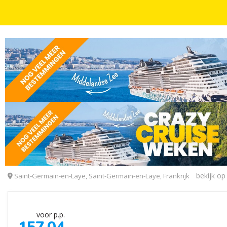
UNIEK OVERNACHTEN
AUTOVAKANTIES
3, 4, 5 OF 6 DAGEN
INCL. ONTBIJT
Autovakantie naar Saint-Germain-en-Laye, ten west
Hôtel Cazaudehore
bekijk op
Saint-Germain-en-Laye, Saint-Germain-en-Laye, Frankrijk
voor p.p.