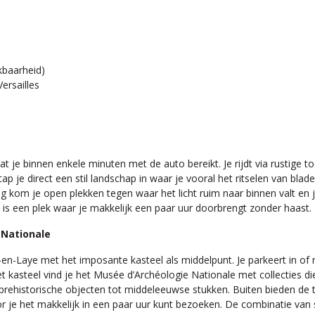
ikbaarheid)
ersailles
dat je binnen enkele minuten met de auto bereikt. Je rijdt via rustig
 je direct een stil landschap in waar je vooral het ritselen van blade
 kom je open plekken tegen waar het licht ruim naar binnen valt en j
 is een plek waar je makkelijk een paar uur doorbrengt zonder haast.
 Nationale
n-en-Laye met het imposante kasteel als middelpunt. Je parkeert in of
et kasteel vind je het Musée d’Archéologie Nationale met collecties di
n prehistorische objecten tot middeleeuwse stukken. Buiten bieden de 
or je het makkelijk in een paar uur kunt bezoeken. De combinatie van