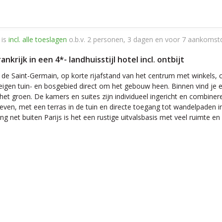
 is
incl. alle toeslagen
o.b.v. 2 personen, 3 dagen en voor 7 aankomst
ankrijk in een 4*- landhuisstijl hotel incl. ontbijt
 de Saint-Germain, op korte rijafstand van het centrum met winkels, c
 eigen tuin- en bosgebied direct om het gebouw heen. Binnen vind j
p het groen. De kamers en suites zijn individueel ingericht en combi
nleven, met een terras in de tuin en directe toegang tot wandelpaden 
 net buiten Parijs is het een rustige uitvalsbasis met veel ruimte 