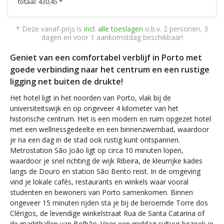
totaal: 430,45 *
* Deze vanaf-prijs is
incl. alle toeslagen
o.b.v. 2 personen, 3
dagen en voor 1 aankomstdag beschikbaar!
Geniet van een comfortabel verblijf in Porto met
goede verbinding naar het centrum en een rustige
ligging net buiten de drukte!
Het hotel ligt in het noorden van Porto, vlak bij de
universiteitswijk en op ongeveer 4 kilometer van het
historische centrum. Het is een modern en ruim opgezet hotel
met een wellnessgedeelte en een binnenzwembad, waardoor
je na een dag in de stad ook rustig kunt ontspannen.
Metrostation São João ligt op circa 10 minuten lopen,
waardoor je snel richting de wijk Ribeira, de kleurrijke kades
langs de Douro en station São Bento reist. In de omgeving
vind je lokale cafés, restaurants en winkels waar vooral
studenten en bewoners van Porto samenkomen. Binnen
ongeveer 15 minuten rijden sta je bij de beroemde Torre dos
Clérigos, de levendige winkelstraat Rua de Santa Catarina of
de markthallen van Bolhão. Voor een middag cultuur bezoek je