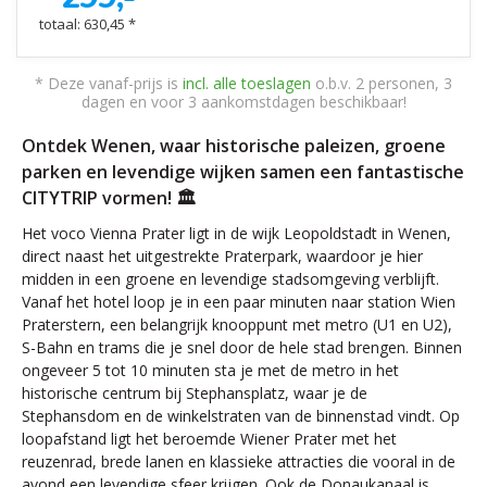
totaal: 630,45 *
* Deze vanaf-prijs is
incl. alle toeslagen
o.b.v. 2 personen, 3
dagen en voor 3 aankomstdagen beschikbaar!
Ontdek Wenen, waar historische paleizen, groene
parken en levendige wijken samen een fantastische
CITYTRIP vormen! 🏛️
Het voco Vienna Prater ligt in de wijk Leopoldstadt in Wenen,
direct naast het uitgestrekte Praterpark, waardoor je hier
midden in een groene en levendige stadsomgeving verblijft.
Vanaf het hotel loop je in een paar minuten naar station Wien
Praterstern, een belangrijk knooppunt met metro (U1 en U2),
S-Bahn en trams die je snel door de hele stad brengen. Binnen
ongeveer 5 tot 10 minuten sta je met de metro in het
historische centrum bij Stephansplatz, waar je de
Stephansdom en de winkelstraten van de binnenstad vindt. Op
loopafstand ligt het beroemde Wiener Prater met het
reuzenrad, brede lanen en klassieke attracties die vooral in de
avond een levendige sfeer krijgen. Ook de Donaukanaal is