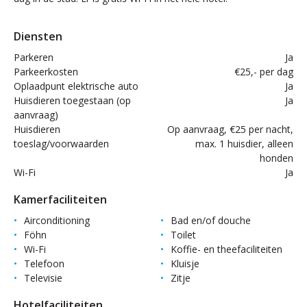
Diensten
Parkeren
Ja
Parkeerkosten
€25,- per dag
Oplaadpunt elektrische auto
Ja
Huisdieren toegestaan (op
Ja
aanvraag)
Huisdieren
Op aanvraag, €25 per nacht,
toeslag/voorwaarden
max. 1 huisdier, alleen
honden
Wi-Fi
Ja
Kamerfaciliteiten
Airconditioning
Bad en/of douche
Föhn
Toilet
Wi-Fi
Koffie- en theefaciliteiten
Telefoon
Kluisje
Televisie
Zitje
Hotelfaciliteiten