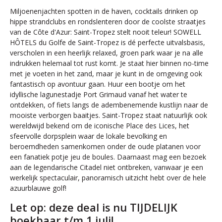
Miljoenenjachten spotten in de haven, cocktails drinken op
hippe strandclubs en rondslenteren door de coolste straatjes
van de Côte d'Azur: Saint-Tropez stelt nooit teleur! SOWELL
HÔTELS du Golfe de Saint-Tropez is dé perfecte uitvalsbasis,
verscholen in een heerlijk relaxed, groen park waar je na alle
indrukken helemaal tot rust komt. Je staat hier binnen no-time
met je voeten in het zand, maar je kunt in de omgeving ook
fantastisch op avontuur gaan. Huur een bootje om het
idyllische lagunestadje Port Grimaud vanaf het water te
ontdekken, of fiets langs de adembenemende kustlijn naar de
mooiste verborgen baaitjes. Saint-Tropez staat natuurlijk ook
wereldwijd bekend om de iconische Place des Lices, het
sfeervolle dorpsplein waar de lokale bevolking en
beroemdheden samenkomen onder de oude platanen voor
een fanatiek potje jeu de boules. Daarnaast mag een bezoek
aan de legendarische Citadel niet ontbreken, vanwaar je een
werkelijk spectaculair, panoramisch uitzicht hebt over de hele
azuurblauwe golf!
Let op: deze deal is nu TIJDELIJK
boekbaar t/m 1 juli!