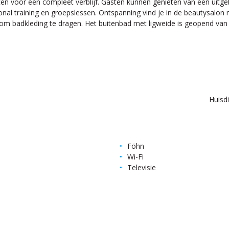
eiten voor een compleet verblijf. Gasten kunnen genieten van een ui
rsonal training en groepslessen. Ontspanning vind je in de beautysalo
cht om badkleding te dragen. Het buitenbad met ligweide is geopend van 
Huisd
Föhn
Wi-Fi
Televisie