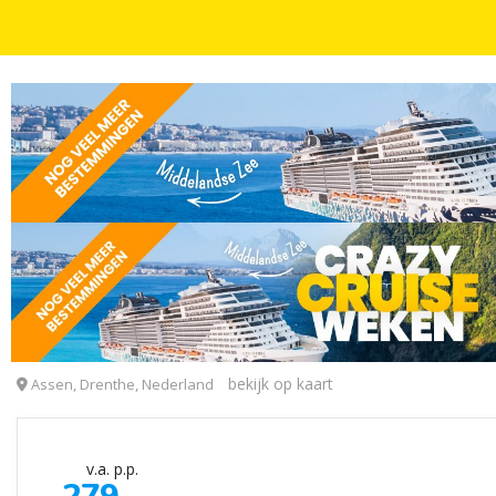
FLASHDEALS
ALL-INCLUSIVE
4 DAGEN
INCL. ONTBIJT
KINDERKORTING
ZOMER FLASHDEAL! ⚡ 4 dagen ALL-INCLUSIVE geni
Hotel De Bonte Wever Assen
bekijk op kaart
Assen, Drenthe, Nederland
v.a. p.p.