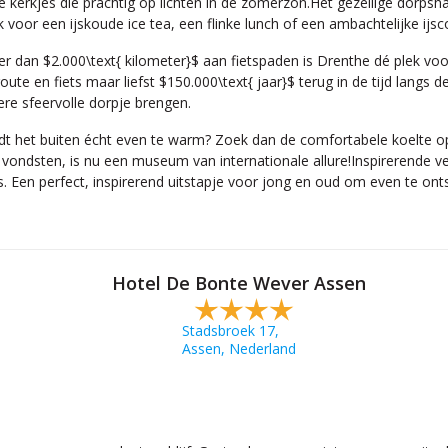
 kerkjes die prachtig op lichten in de zomerzon.Het gezellige dorpsha
oor een ijskoude ice tea, een flinke lunch of een ambachtelijke ij
r dan $2.000\text{ kilometer}$ aan fietspaden is Drenthe dé plek voo
e en fiets maar liefst $150.000\text{ jaar}$ terug in de tijd langs 
ere sfeervolle dorpje brengen.
rdt het buiten écht even te warm? Zoek dan de comfortabele koelte 
e vondsten, is nu een museum van internationale allure!Inspirerende 
. Een perfect, inspirerend uitstapje voor jong en oud om even te ont
Hotel De Bonte Wever Assen
Stadsbroek 17,
Assen, Nederland