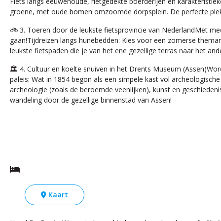
Fiets langs eeuwenoude, rietgedekte boerderijen en karakteristieke
groene, met oude bomen omzoomde dorpsplein. De perfecte plek v
🚲 3. Toeren door de leukste fietsprovincie van NederlandMet mee
gaan!Tijdreizen langs hunebedden: Kies voor een zomerse themarout
leukste fietspaden die je van het ene gezellige terras naar het and
🏛️ 4. Cultuur en koelte snuiven in het Drents Museum (Assen)Wo
paleis: Wat in 1854 begon als een simpele kast vol archeologisch
archeologie (zoals de beroemde veenlijken), kunst en geschiedenis
wandeling door de gezellige binnenstad van Assen!
Kaart