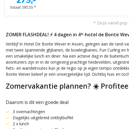
279,-
totaal: 587,55 *
* Deze vanaf-prijs 
ZOMER FLASHDEAL! ⚡ 4 dagen in 4*-hotel de Bonte Wever
Verblijf in Hotel De Bonte Wever in Assen, gelegen aan de rand v
met twee spannende glijbanen, de bowlingbanen, Fun Curling en het
een smakelijke lunch en diner. Na een actieve dag in de buitenluc
avonturiers zijn er in de omgeving prachtige heidevelden, uitges
fiets- en wandelroutes kun je de regio op je eigen tempo ontdekken.
Bonte Wever beleef je een onvergetelijke tijd. Dichtbij huis en to
Zomervakantie plannen? ☀️ Profitee
Daarom is dit een goede deal
3 overnachtingen
Dagelijks uitgebreid ontbijtbuffet
2 x lunch