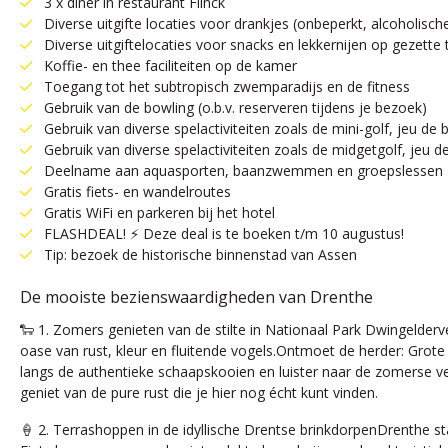
3 x diner in restaurant Flinck
Diverse uitgifte locaties voor drankjes (onbeperkt, alcoholisch
Diverse uitgiftelocaties voor snacks en lekkernijen op gezette 
Koffie- en thee faciliteiten op de kamer
Toegang tot het subtropisch zwemparadijs en de fitness
Gebruik van de bowling (o.b.v. reserveren tijdens je bezoek)
Gebruik van diverse spelactiviteiten zoals de mini-golf, jeu de b
Gebruik van diverse spelactiviteiten zoals de midgetgolf, jeu de
Deelname aan aquasporten, baanzwemmen en groepslessen
Gratis fiets- en wandelroutes
Gratis WiFi en parkeren bij het hotel
FLASHDEAL! ⚡ Deze deal is te boeken t/m 10 augustus!
Tip: bezoek de historische binnenstad van Assen
De mooiste bezienswaardigheden van Drenthe
🐑 1. Zomers genieten van de stilte in Nationaal Park Dwingelder
oase van rust, kleur en fluitende vogels.Ontmoet de herder: Grot
langs de authentieke schaapskooien en luister naar de zomerse ve
geniet van de pure rust die je hier nog écht kunt vinden.
🍦 2. Terrashoppen in de idyllische Drentse brinkdorpenDrenthe s