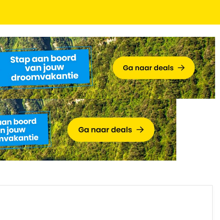
 zwemparadijs in het Drentse Assen