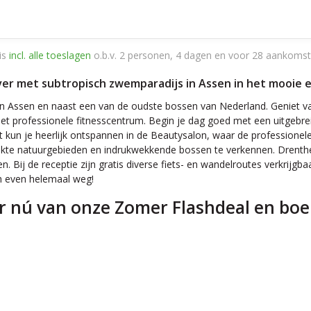
is
incl. alle toeslagen
o.b.v. 2 personen, 4 dagen en voor 28 aankomst
 met subtropisch zwemparadijs in Assen in het mooie en n
an Assen en naast een van de oudste bossen van Nederland. Geniet van
 professionele fitnesscentrum. Begin je dag goed met een uitgebreid 
ht kun je heerlijk ontspannen in de Beautysalon, waar de professionel
trekte natuurgebieden en indrukwekkende bossen te verkennen. Drenthe
 Bij de receptie zijn gratis diverse fiets- en wandelroutes verkrijgbaa
ch even helemaal weg!
r nú van onze Zomer Flashdeal en boek