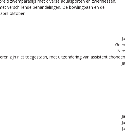
tgebreid zwemparadijs met diverse aquasporten en zwemlessen.
n met verschillende behandelingen. De bowlingbaan en de
april-oktober.
Ja
Geen
Nee
ieren zijn niet toegestaan, met uitzondering van assistentiehonden
Ja
Ja
Ja
Ja