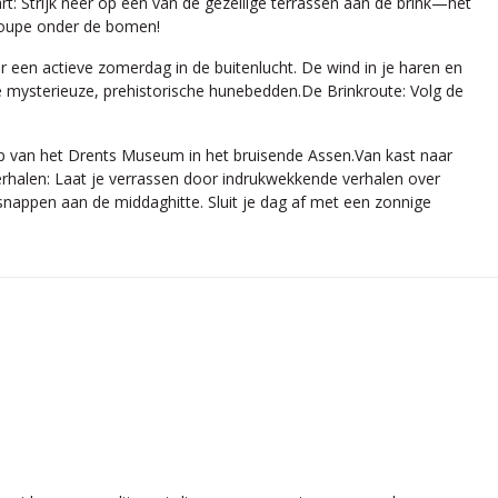
rt: Strijk neer op een van de gezellige terrassen aan de brink—het
scoupe onder de bomen!
r een actieve zomerdag in de buitenlucht. De wind in je haren en
de mysterieuze, prehistorische hunebedden.De Brinkroute: Volg de
op van het Drents Museum in het bruisende Assen.Van kast naar
verhalen: Laat je verrassen door indrukwekkende verhalen over
snappen aan de middaghitte. Sluit je dag af met een zonnige