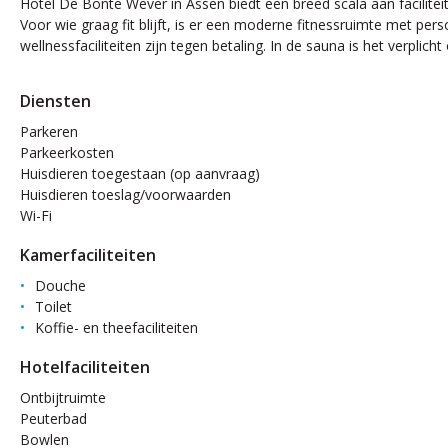
Hotel De Bonte Wever in Assen biedt een breed scala aan facilit
Voor wie graag fit blijft, is er een moderne fitnessruimte met pe
wellnessfaciliteiten zijn tegen betaling. In de sauna is het verpli
Diensten
Parkeren
Parkeerkosten
Huisdieren toegestaan (op aanvraag)
Huisdieren toeslag/voorwaarden
Wi-Fi
Kamerfaciliteiten
Douche
Toilet
Koffie- en theefaciliteiten
Hotelfaciliteiten
Ontbijtruimte
Peuterbad
Bowlen