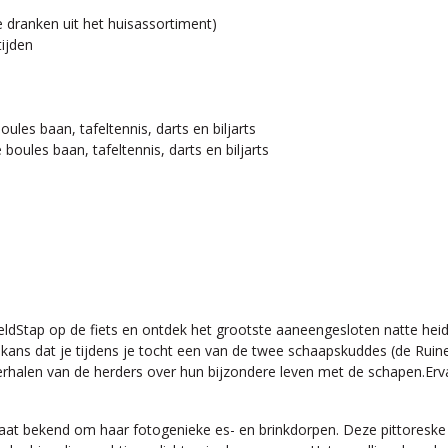
e dranken uit het huisassortiment)
tijden
oules baan, tafeltennis, darts en biljarts
 boules baan, tafeltennis, darts en biljarts
veldStap op de fiets en ontdek het grootste aaneengesloten natte hei
e kans dat je tijdens je tocht een van de twee schaapskuddes (de Ru
rhalen van de herders over hun bijzondere leven met de schapen.Ervaa
taat bekend om haar fotogenieke es- en brinkdorpen. Deze pittoreske 