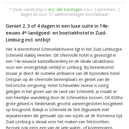
* Deze vanaf-prijs is
incl. alle toeslagen
o.b.v. 2 personen, 2
dagen en voor 37 aankomstdagen beschikbaar!
Geniet 2, 3 of 4 dagen in een luxe suite in 14e-
eeuws 4*-landgoed- en boetiekhotel in Zuid-
Limburg incl. ontbijt
Het 4-sterrenhotel Schinvelderhoeve ligt in het Zuid-Limburgse
Schinveld vlakbij Heerlen. Dit sfeervolle hotel is gevestigd in
een 14e-eeuwse kasteelboerderij en de ideale uitvalsbasis
voor een onvergetelijk verblijf in Limburg. Bij binnenkomst
ervaar je direct de rustieke ambiance van dit bijzondere hotel.
Ontspan op de sfeervolle binnenplaats en geniet van de
historische omgeving. Hotel Schinvelder Hoeve is rustig
gelegen in het groen aan de rand van Schinveld. Je maakt er
een heerlijke wandeling door de Schinveldse bossen. Dit 650ha
grote gebied is Nederlands grootst aaneengesloten bosgebied
op lössgrond. Bekijk in Schinveld de Sint Eligiuskerk met
wijwatervaten die gemaakt zijn van vijzels uit de Romeinse tijd.
Zuid-Limburg is ideaal voor het maken van fietstochten.
Bezoek ook eens een van de vele water- of korenmolens