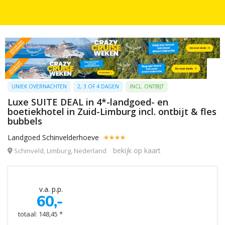
UNIEK OVERNACHTEN
2, 3 OF 4 DAGEN
INCL. ONTBIJT
Luxe SUITE DEAL in 4*-landgoed- en
boetiekhotel in Zuid-Limburg incl. ontbijt & fles
bubbels
Landgoed Schinvelderhoeve
bekijk op kaart
Schinveld, Limburg, Nederland
v.a. p.p.
60,-
totaal: 148,45 *