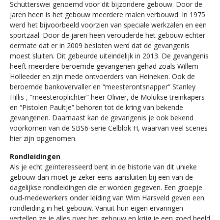
Schutterswei genoemd voor dit bijzondere gebouw. Door de
jaren heen is het gebouw meerdere malen verbouwd. In 1975
werd het bijvoorbeeld voorzien van speciale werkzalen en een
sportzaal. Door de jaren heen verouderde het gebouw echter
dermate dat er in 2009 besloten werd dat de gevangenis
moest sluiten. Dit gebeurde uiteindelijk in 2013. De gevangenis
heeft meerdere beroemde gevangenen gehad zoals Willem
Holleeder en zijn mede ontvoerders van Heineken. Ook de
beroemde bankovervaller en “meesterontsnapper” Stanley
Hillis , “meesteroplichter” heer Olivier, de Molukse treinkapers
en “Pistolen Paultje” behoren tot de kring van bekende
gevangenen. Daarnaast kan de gevangenis je ook bekend
voorkomen van de SBS6-serie Celblok H, waarvan veel scenes
hier zijn opgenomen.
Rondleidingen
Als je echt geïnteresseerd bent in de historie van dit unieke
gebouw dan moet je zeker eens aansluiten bij een van de
dagelijkse rondleidingen die er worden gegeven. Een groepje
oud-medewerkers onder leiding van Wim Harsveld geven een
rondleiding in het gebouw. Vanuit hun eigen ervaringen
vertellen ze je alles over het gebouw en krijg je een goed beeld