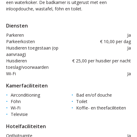
een waterkoker. De badkamer is uitgerust met een
inloopdouche, wastafel, föhn en toilet.
Diensten
Parkeren
Ja
Parkeerkosten
€ 10,00 per dag
Huisdieren toegestaan (op
Ja
aanvraag)
Huisdieren
€ 25,00 per huisdier per nacht
toeslag/voorwaarden
Wi-Fi
Ja
Kamerfaciliteiten
Airconditioning
Bad en/of douche
Föhn
Toilet
Wi-Fi
Koffie- en theefaciliteiten
Televisie
Hotelfaciliteiten
Ontbijtruimte
Ja