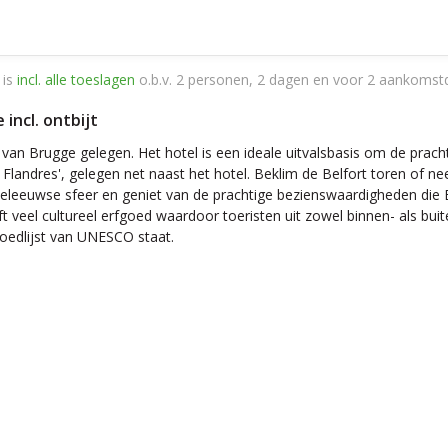
 is
incl. alle toeslagen
o.b.v. 2 personen, 2 dagen en voor 2 aankomst
 incl. ontbijt
 van Brugge gelegen. Het hotel is een ideale uitvalsbasis om de prac
landres', gelegen net naast het hotel. Beklim de Belfort toren of n
deleeuwse sfeer en geniet van de prachtige bezienswaardigheden die
ft veel cultureel erfgoed waardoor toeristen uit zowel binnen- als bu
goedlijst van UNESCO staat.