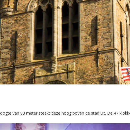
 hoogte van 83 meter steekt deze hoog boven de stad uit. De 47 klokk