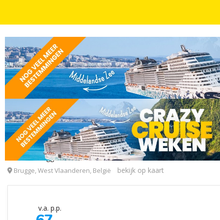
STEDEN DICHTBIJ
2, 3 OF 4 DAGEN
INCL. ONTBIJT
Verblijf in het hart van historisch Brugge incl. ont
Martin's Brugge
bekijk op kaart
Brugge, West Vlaanderen, België
v.a. p.p.