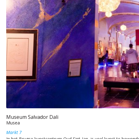
Museum Salvador Dali
Musea
Markt 7
In het Brugse kunstcentrum Oud Sint-Jan, is veel kunst te bewonde