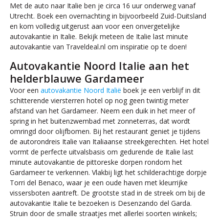
Met de auto naar Italie ben je circa 16 uur onderweg vanaf
Utrecht. Boek een overnachting in bijvoorbeeld Zuid-Duitsland
en kom volledig uitgerust aan voor een onvergetelijke
autovakantie in Italie. Bekijk meteen de Italie last minute
autovakantie van Traveldeal.nl om inspiratie op te doen!
Autovakantie Noord Italie aan het
helderblauwe Gardameer
Voor een
autovakantie Noord Italië
boek je een verblijf in dit
schitterende viersterren hotel op nog geen twintig meter
afstand van het Gardameer. Neem een duik in het meer of
spring in het buitenzwembad met zonneterras, dat wordt
omringd door olijfbomen. Bij het restaurant geniet je tijdens
de autorondreis Italie van Italiaanse streekgerechten. Het hotel
vormt de perfecte uitvalsbasis om gedurende de Italie last
minute autovakantie de pittoreske dorpen rondom het
Gardameer te verkennen. Vlakbij ligt het schilderachtige dorpje
Torri del Benaco, waar je een oude haven met kleurrijke
vissersboten aantreft. De grootste stad in de streek om bij de
autovakantie Italie te bezoeken is Desenzando del Garda.
Struin door de smalle straatjes met allerlei soorten winkels;