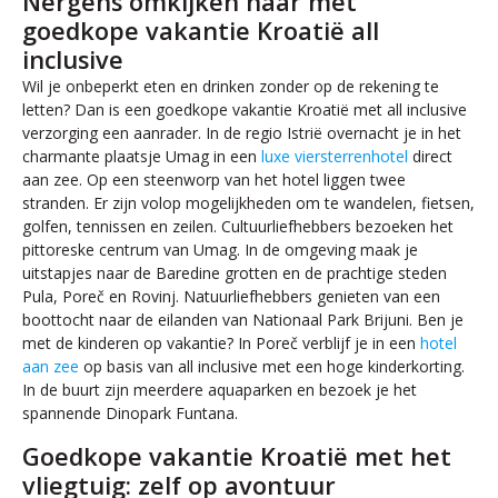
Nergens omkijken naar met
goedkope vakantie Kroatië all
inclusive
Wil je onbeperkt eten en drinken zonder op de rekening te
letten? Dan is een goedkope vakantie Kroatië met all inclusive
verzorging een aanrader. In de regio Istrië overnacht je in het
charmante plaatsje Umag in een
luxe viersterrenhotel
direct
aan zee. Op een steenworp van het hotel liggen twee
stranden. Er zijn volop mogelijkheden om te wandelen, fietsen,
golfen, tennissen en zeilen. Cultuurliefhebbers bezoeken het
pittoreske centrum van Umag. In de omgeving maak je
uitstapjes naar de Baredine grotten en de prachtige steden
Pula, Poreč en Rovinj. Natuurliefhebbers genieten van een
boottocht naar de eilanden van Nationaal Park Brijuni. Ben je
met de kinderen op vakantie? In Poreč verblijf je in een
hotel
aan zee
op basis van all inclusive met een hoge kinderkorting.
In de buurt zijn meerdere aquaparken en bezoek je het
spannende Dinopark Funtana.
Goedkope vakantie Kroatië met het
vliegtuig: zelf op avontuur