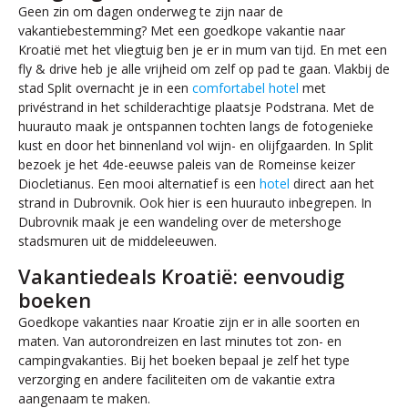
Geen zin om dagen onderweg te zijn naar de
vakantiebestemming? Met een goedkope vakantie naar
Kroatië met het vliegtuig ben je er in mum van tijd. En met een
fly & drive heb je alle vrijheid om zelf op pad te gaan. Vlakbij de
stad Split overnacht je in een
comfortabel hotel
met
privéstrand in het schilderachtige plaatsje Podstrana. Met de
huurauto maak je ontspannen tochten langs de fotogenieke
kust en door het binnenland vol wijn- en olijfgaarden. In Split
bezoek je het 4de-eeuwse paleis van de Romeinse keizer
Diocletianus. Een mooi alternatief is een
hotel
direct aan het
strand in Dubrovnik. Ook hier is een huurauto inbegrepen. In
Dubrovnik maak je een wandeling over de metershoge
stadsmuren uit de middeleeuwen.
Vakantiedeals Kroatië: eenvoudig
boeken
Goedkope vakanties naar Kroatie zijn er in alle soorten en
maten. Van autorondreizen en last minutes tot zon- en
campingvakanties. Bij het boeken bepaal je zelf het type
verzorging en andere faciliteiten om de vakantie extra
aangenaam te maken.