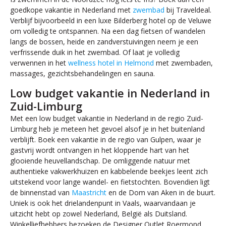
goedkope vakantie in Nederland met
zwembad
bij Traveldeal.
Verblijf bijvoorbeeld in een luxe Bilderberg hotel op de Veluwe
om volledig te ontspannen. Na een dag fietsen of wandelen
langs de bossen, heide en zandverstuivingen neem je een
verfrissende duik in het zwembad. Of laat je volledig
verwennen in het
wellness hotel in Helmond
met zwembaden,
massages, gezichtsbehandelingen en sauna.
Low budget vakantie in Nederland in
Zuid-Limburg
Met een low budget vakantie in Nederland in de regio Zuid-
Limburg heb je meteen het gevoel alsof je in het buitenland
verblijft. Boek een vakantie in de regio van Gulpen, waar je
gastvrij wordt ontvangen in het kloppende hart van het
glooiende heuvellandschap. De omliggende natuur met
authentieke vakwerkhuizen en kabbelende beekjes leent zich
uitstekend voor lange wandel- en fietstochten. Bovendien ligt
de binnenstad van
Maastricht
en de Dom van Aken in de buurt.
Uniek is ook het drielandenpunt in Vaals, waarvandaan je
uitzicht hebt op zowel Nederland, België als Duitsland.
Winkelliefhebbers bezoeken de Designer Outlet Roermond.