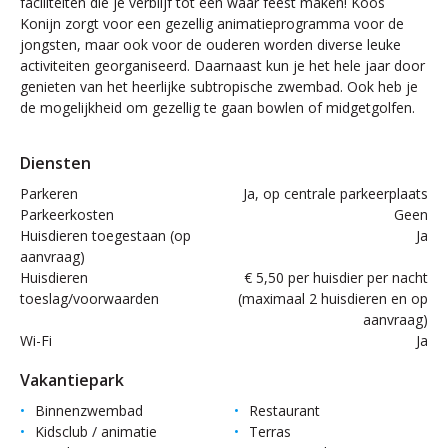
faciliteiten die je verblijf tot een waar feest maken! Koos
Konijn zorgt voor een gezellig animatieprogramma voor de
jongsten, maar ook voor de ouderen worden diverse leuke
activiteiten georganiseerd. Daarnaast kun je het hele jaar door
genieten van het heerlijke subtropische zwembad. Ook heb je
de mogelijkheid om gezellig te gaan bowlen of midgetgolfen.
Diensten
Parkeren
Ja, op centrale parkeerplaats
Parkeerkosten
Geen
Huisdieren toegestaan (op
Ja
aanvraag)
Huisdieren
€ 5,50 per huisdier per nacht
toeslag/voorwaarden
(maximaal 2 huisdieren en op
aanvraag)
Wi-Fi
Ja
Vakantiepark
Binnenzwembad
Restaurant
Kidsclub / animatie
Terras