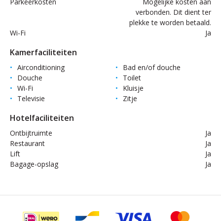
Parkeerkosten
Mogelijke kosten aan
verbonden. Dit dient ter
plekke te worden betaald.
Wi-Fi
Ja
Kamerfaciliteiten
Airconditioning
Bad en/of douche
Douche
Toilet
Wi-Fi
Kluisje
Televisie
Zitje
Hotelfaciliteiten
Ontbijtruimte
Ja
Restaurant
Ja
Lift
Ja
Bagage-opslag
Ja