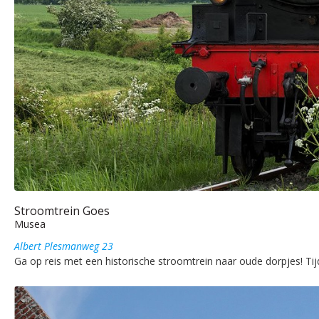
Stroomtrein Goes
Musea
Albert Plesmanweg 23
Ga op reis met een historische stroomtrein naar oude dorpjes! Ti