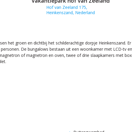
Vakantiepark hof van Zeeland
Hof van Zeeland 175,
Heinkenszand, Nederland
sen het groen en dichtbij het schilderachtige dorpje Heinkenszand. Er 
 personen. De bungalows bestaan uit een woonkamer met LCD-tv en dv
agnetron of magnetron en oven, twee of drie slaapkamers met boxs
let.