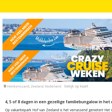
VAKANTIEPARKEN IN NEDERLAND
DAGEN
Gezellige familiebungalow in het mooie Zeeland
Vakantiepark hof van Zeeland
bekijk op kaart
Heinkenszand, Zeeland, Nederland
4, 5 of 8 dagen in een gezellige familiebungalow in he
Op vakantiepark Hof van Zeeland is het verrassend genieten! Het is 