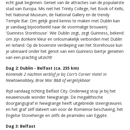
echt gaat beginnen. Geniet van de attracties van de populairste
stad van Europa. Mis niet het Trinity College, het Book of Kells,
het National Museum, de National Gallery en de trendy
Temple Bar. Om gelijk goed kennis te maken met Dublin kan
je vandaag bijvoorbeeld naar de voormalige brouwerij
'Guinness Storehouse'. Wie Dublin zegt, zegt Guinness, bekend
om zijn donkere kleur en onlosmakelijk verbonden met Dublin
en Ierland. Op de bovenste verdieping van het Storehouse kun
je uiteraard onder het genot van een Guinness biertje genieten
van een prachtig uitzicht!
Dag 2: Dublin - Belfast (ca. 235 km)
Komende 2 nachten verblijf je bij Corr’s Corner Hotel in
Newtownabbey, Brae Mar B&B of vergelijkbaar
Rijd vandaag richting Belfast City. Onderweg stop je bij het
eeuwenoude wonder Newgrange. De megalithische
doorgangsgraf in Newgrange heeft uitgebreide steengravures
en het graf zelf dateert van voor de Romeinse beschaving, het
Engelse Stonehenge en zelfs de piramides van Egypte.
Dag 3: Belfast