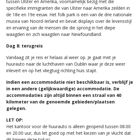
tussen Ulster en Amerika, voornamelijk bezig met die
specifieke immigranten die van Ulster naar Amerika zeilden in
de 18e en 19e eeuw. Het folk park is een van de drie nationale
musea van Noord-Ierland en bevat displays over de levensstijl
en ervaring van de mensen die die sprong in het diepe
waagden en zich waagden naar Newfoundland.
Dag 8: terugreis
Vandaag zit je reis er helaas al weer op. Je gaat met je
huurauto naar de luchthaven van Dublin waar je deze weer
inlevert en op het vliegtuig richting huis stapt.
Indien een accommodatie niet beschikbaar is, verblijf je
in een andere (gelijkwaardige) accommodatie. De
accommodaties zijn altijd binnen een straal van 40
kilometer van de genoemde gebieden/plaatsen
gelegen.
LET OP:
Het kantoor voor de huurauto is alleen geopend tussen 08.00
en 20.00 uur, dus let goed op met het kiezen van je vlucht dat
dit binnen deze tijd is!