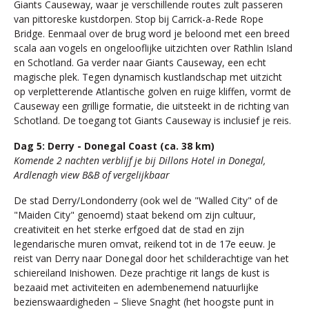
Giants Causeway, waar je verschillende routes zult passeren
van pittoreske kustdorpen. Stop bij Carrick-a-Rede Rope
Bridge. Eenmaal over de brug word je beloond met een breed
scala aan vogels en ongelooflijke uitzichten over Rathlin Island
en Schotland. Ga verder naar Giants Causeway, een echt
magische plek. Tegen dynamisch kustlandschap met uitzicht
op verpletterende Atlantische golven en ruige kliffen, vormt de
Causeway een grillige formatie, die uitsteekt in de richting van
Schotland. De toegang tot Giants Causeway is inclusief je reis.
Dag 5: Derry - Donegal Coast (ca. 38 km)
Komende 2 nachten verblijf je bij Dillons Hotel in Donegal,
Ardlenagh view B&B of vergelijkbaar
De stad Derry/Londonderry (ook wel de "Walled City" of de
"Maiden City" genoemd) staat bekend om zijn cultuur,
creativiteit en het sterke erfgoed dat de stad en zijn
legendarische muren omvat, reikend tot in de 17e eeuw. Je
reist van Derry naar Donegal door het schilderachtige van het
schiereiland Inishowen. Deze prachtige rit langs de kust is
bezaaid met activiteiten en adembenemend natuurlijke
bezienswaardigheden – Slieve Snaght (het hoogste punt in