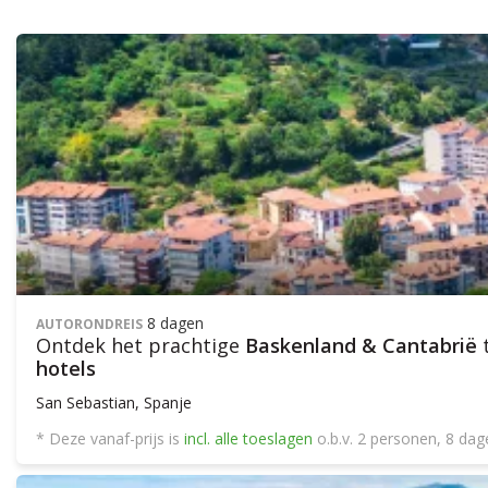
8 dagen
AUTORONDREIS
Ontdek het prachtige
Baskenland & Cantabrië
t
hotels
San Sebastian, Spanje
* Deze vanaf-prijs is
incl. alle toeslagen
o.b.v. 2 personen, 8 da