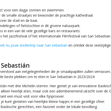
ect voor een dagje zonnen en zwemmen.
de smalle straatjes en bewonder de prachtige kathedraal.
over de stad en de baai.
elingen of fietstochten in dit groene natuurpark.
 in een van de vele gezellige bars en restaurants.
 het Jazzfestival of het Internationale Filmfestival van San Sebastian.
ek nu jouw stedentrip naar San Sebastian
en ontdek deze veelzijdige 
 Sebastián
overvloed aan eetgelegenheden die je smaakpapillen zullen verrassen. Of
n de beste plekken om te eten in San Sebastián in 2023/2024:
ián met drie Michelin-sterren. Hier geniet je van innovatieve Baskisc
et alleen heerlijk eten, maar ook een adembenemend uitzicht over de G
rant een must-visit voor elke fijnproever.
je kunt genieten van heerlijke kleine hapjes in een gezellige sfeer.
Baskische gerechten, een favoriet onder de lokale bevolking.