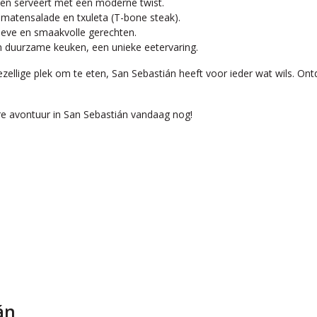
hten serveert met een moderne twist.
atensalade en txuleta (T-bone steak).
tieve en smaakvolle gerechten.
n duurzame keuken, een unieke eetervaring.
ellige plek om te eten, San Sebastián heeft voor ieder wat wils. Ont
re avontuur in San Sebastián vandaag nog!
án