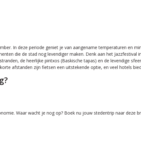
ptember. In deze periode geniet je van aangename temperaturen en mi
ten die de stad nog levendiger maken. Denk aan het Jazzfestival in ju
tranden, de heerlijke pintxos (Baskische tapas) en de levendige sfee
korte afstanden zijn fietsen een uitstekende optie, en veel hotels bie
g?
ronomie. Waar wacht je nog op? Boek nu jouw stedentrip naar deze bru