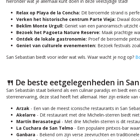
hieronder wat je allemaal kunt doen in deze veelzijdige stad!
Relax op Playa de la Concha:
Dit beroemde strand is perf
Verken het historische centrum Parte Vieja:
Dwaal door 
Beklim Monte Urgull:
Geniet van een panoramisch uitzicht 
Bezoek het Pagoeta Nature Reserve:
Maak prachtige wand
Ontdek de lokale gastronomie:
Proef de beroemde pintxos
Geniet van culturele evenementen:
Bezoek festivals zoals
San Sebastian biedt voor ieder wat wils. Waar wacht je nog op?
Bo
🍴 De beste eetgelegenheden in San
San Sebastián staat bekend als een culinair paradijs en biedt een 
sterrenervaring, deze stad heeft het allemaal. Hier zijn enkele va
Arzak
- Een van de meest iconische restaurants in San Sebast
Akelarre
- Dit restaurant met drie Michelin-sterren biedt ni
Martín Berasategui
- Met drie Michelin-sterren is dit restau
La Cuchara de San Telmo
- Een populaire pintxos-bar waar 
Ganbara
- Bekend om zijn verse zeevruchten en traditionele 