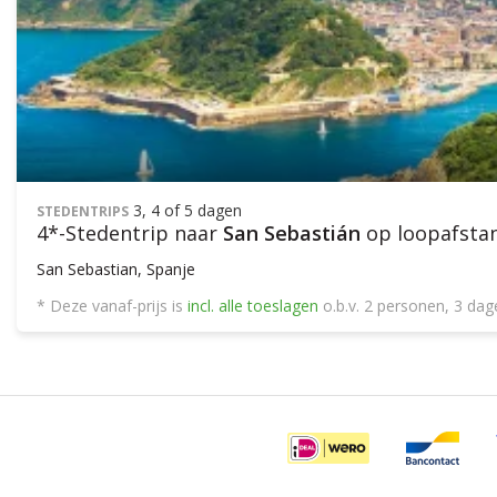
3, 4 of 5 dagen
STEDENTRIPS
4*-Stedentrip naar
San Sebastián
op loopafstand
San Sebastian, Spanje
* Deze vanaf-prijs is
incl. alle toeslagen
o.b.v. 2 personen, 3 da