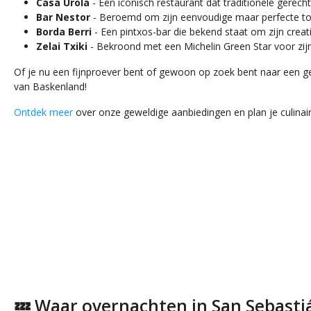
Casa Urola
- Een iconisch restaurant dat traditionele gerec
Bar Nestor
- Beroemd om zijn eenvoudige maar perfecte tom
Borda Berri
- Een pintxos-bar die bekend staat om zijn crea
Zelai Txiki
- Bekroond met een Michelin Green Star voor zij
Of je nu een fijnproever bent of gewoon op zoek bent naar een gez
van Baskenland!
Ontdek meer
over onze geweldige aanbiedingen en plan je culinai
💤 Waar overnachten in San Sebasti