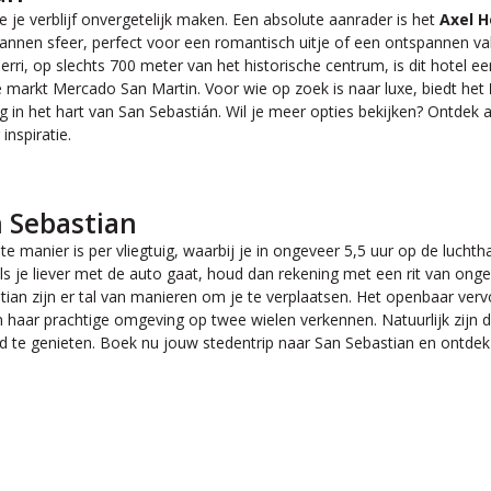
je verblijf onvergetelijk maken. Een absolute aanrader is het
Axel H
nnen sfeer, perfect voor een romantisch uitje of een ontspannen vak
erri, op slechts 700 meter van het historische centrum, is dit hotel e
 markt Mercado San Martin. Voor wie op zoek is naar luxe, biedt het
ing in het hart van San Sebastián. Wil je meer opties bekijken? Ontdek
nspiratie.
n Sebastian
e manier is per vliegtuig, waarbij je in ongeveer 5,5 uur op de lucht
ls je liever met de auto gaat, houd dan rekening met een rit van ongevee
ian zijn er tal van manieren om je te verplaatsen. Het openbaar verv
en haar prachtige omgeving op twee wielen verkennen. Natuurlijk zij
d te genieten. Boek nu jouw stedentrip naar San Sebastian en ontdek