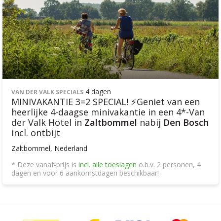
4 dagen
VAN DER VALK SPECIALS
MINIVAKANTIE 3=2 SPECIAL! ⚡Geniet van een
heerlijke 4-daagse minivakantie in een 4*-Van
der Valk Hotel in
Zaltbommel
nabij
Den Bosch
incl. ontbijt
Zaltbommel, Nederland
* Deze vanaf-prijs is
incl. alle toeslagen
o.b.v. 2 personen, 4
dagen en voor 6 aankomstdagen beschikbaar!