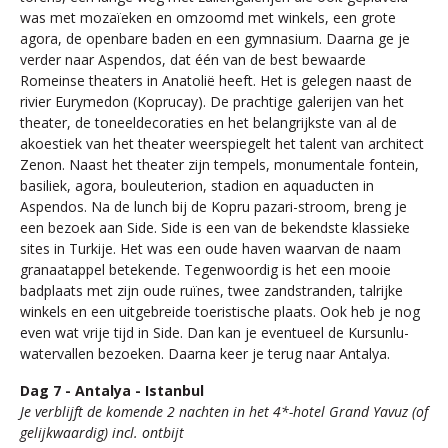
was met mozaïeken en omzoomd met winkels, een grote
agora, de openbare baden en een gymnasium. Daarna ge je
verder naar Aspendos, dat één van de best bewaarde
Romeinse theaters in Anatolië heeft. Het is gelegen naast de
rivier Eurymedon (Koprucay). De prachtige galerijen van het
theater, de toneeldecoraties en het belangrijkste van al de
akoestiek van het theater weerspiegelt het talent van architect
Zenon. Naast het theater zijn tempels, monumentale fontein,
basiliek, agora, bouleuterion, stadion en aquaducten in
Aspendos. Na de lunch bij de Kopru pazari-stroom, breng je
een bezoek aan Side. Side is een van de bekendste klassieke
sites in Turkije. Het was een oude haven waarvan de naam
granaatappel betekende. Tegenwoordig is het een mooie
badplaats met zijn oude ruïnes, twee zandstranden, talrijke
winkels en een uitgebreide toeristische plaats. Ook heb je nog
even wat vrije tijd in Side. Dan kan je eventueel de Kursunlu-
watervallen bezoeken. Daarna keer je terug naar Antalya.
Dag 7 - Antalya - Istanbul
Je verblijft de komende 2 nachten in het 4*-hotel Grand Yavuz (of
gelijkwaardig) incl. ontbijt