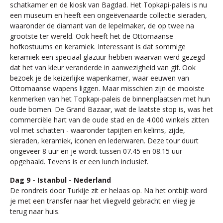
schatkamer en de kiosk van Bagdad. Het Topkapi-paleis is nu
een museum en heeft een ongeëvenaarde collectie sieraden,
waaronder de diamant van de lepelmaker, de op twee na
grootste ter wereld. Ook heeft het de Ottomaanse
hofkostuums en keramiek. Interessant is dat sommige
keramiek een speciaal glazuur hebben waarvan werd gezegd
dat het van kleur veranderde in aanwezigheid van gif. Ook
bezoek je de keizerlijke wapenkamer, waar eeuwen van
Ottomaanse wapens liggen. Maar misschien zijn de mooiste
kenmerken van het Topkapı-paleis de binnenplaatsen met hun
oude bomen. De Grand Bazaar, wat de laatste stop is, was het
commerciële hart van de oude stad en de 4.000 winkels zitten
vol met schatten - waaronder tapijten en kelims, zijde,
sieraden, keramiek, iconen en lederwaren. Deze tour duurt
ongeveer 8 uur en je wordt tussen 07.45 en 08.15 uur
opgehaald. Tevens is er een lunch inclusief.
Dag 9 - Istanbul - Nederland
De rondreis door Turkije zit er helaas op. Na het ontbijt word
je met een transfer naar het vliegveld gebracht en vlieg je
terug naar huis.