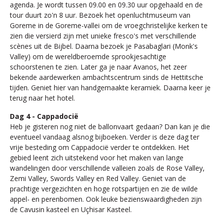
agenda. Je wordt tussen 09.00 en 09.30 uur opgehaald en de
tour duurt zo'n 8 uur. Bezoek het openluchtmuseum van
Goreme in de Goreme-vallei om de vroegchristelijke kerken te
zien die versierd zijn met unieke fresco's met verschillende
scènes uit de Bijbel. Daarna bezoek je Pasabaglari (Monk's
Valley) om de wereldberoemde sprookjesachtige
schoorstenen te zien. Later ga je naar Avanos, het zeer
bekende aardewerken ambachtscentrum sinds de Hettitsche
tijden. Geniet hier van handgemaakte keramiek. Daarna keer je
terug naar het hotel.
Dag 4 - Cappadocië
Heb je gisteren nog niet de ballonvaart gedaan? Dan kan je die
eventueel vandaag alsnog bijboeken. Verder is deze dag ter
vrije besteding om Cappadocië verder te ontdekken. Het
gebied leent zich uitstekend voor het maken van lange
wandelingen door verschillende valleien zoals de Rose Valley,
Zemi Valley, Swords Valley en Red Valley. Geniet van de
prachtige vergezichten en hoge rotspartijen en zie de wilde
appel- en perenbomen. Ook leuke bezienswaardigheden zijn
de Cavusin kasteel en Uçhisar Kasteel.