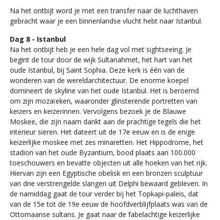
Na het ontbijt word je met een transfer naar de luchthaven
gebracht waar je een binnenlandse vlucht hebt naar Istanbul.
Dag 8 - Istanbul
Na het ontbijt heb je een hele dag vol met sightseeing. Je
begint de tour door de wijk Sultanahmet, het hart van het
oude Istanbul, bij Saint Sophia. Deze kerk is één van de
wonderen van de wereldarchitectuur. De enorme koepel
domineert de skyline van het oude Istanbul. Het is beroemd
om zijn mozaïeken, waaronder glinsterende portretten van
keizers en keizerinnen. Vervolgens bezoek je de Blauwe
Moskee, die zijn naam dankt aan de prachtige tegels die het
interieur sieren. Het dateert uit de 17e eeuw en is de enige
keizerlijke moskee met zes minaretten. Het Hippodrome, het
stadion van het oude Byzantium, bood plaats aan 100.000
toeschouwers en bevatte objecten uit alle hoeken van het rijk.
Hiervan zijn een Egyptische obelisk en een bronzen sculptuur
van drie verstrengelde slangen uit Delphi bewaard gebleven. In
de namiddag gaat de tour verder bij het Topkapi-paleis, dat
van de 15e tot de 19e eeuw de hoofdverblijfplaats was van de
Ottomaanse sultans. Je gaat naar de fabelachtige keizerlijke