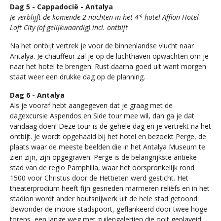
Dag 5 - Cappadocië - Antalya
Je verblijft de komende 2 nachten in het 4*-hotel Afflon Hotel
Loft City (of gelijkwaardig) incl. ontbijt
Na het ontbijt vertrek je voor de binnenlandse vlucht naar
Antalya. Je chauffeur zal je op de luchthaven opwachten om je
naar het hotel te brengen. Rust daarna goed uit want morgen
staat weer een drukke dag op de planning.
Dag 6 - Antalya
Als je vooraf hebt aangegeven dat je graag met de
dagexcursie Aspendos en Side tour mee wil, dan ga je dat
vandaag doen! Deze tour is de gehele dag en je vertrekt na het
ontbijt. Je wordt opgehaald bij het hotel en bezoekt Perge, de
plaats waar de meeste beelden die in het Antalya Museum te
zien zijn, zijn opgegraven. Perge is de belangrijkste antieke
stad van de regio Pamphilia, waar het oorspronkelijk rond
1500 voor Christus door de Hettieten werd gesticht. Het
theaterprodium heeft fijn gesneden marmeren reliëfs en in het
stadion wordt ander houtsnijwerk uit de hele stad getoond.
Bewonder de mooie stadspoort, geflankeerd door twee hoge
torens, een lange weg met zuilengalerijen die ooit geplaveid