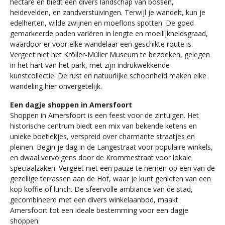
hectare en biedt een divers landschap van bossen,
heidevelden, en zandverstuivingen. Terwijl je wandelt, kun je
edelherten, wilde zwijnen en moeflons spotten. De goed
gemarkeerde paden variëren in lengte en moeilijkheidsgraad,
waardoor er voor elke wandelaar een geschikte route is.
Vergeet niet het Kröller-Müller Museum te bezoeken, gelegen
in het hart van het park, met zijn indrukwekkende
kunstcollectie. De rust en natuurlijke schoonheid maken elke
wandeling hier onvergetelijk.
Een dagje shoppen in Amersfoort
Shoppen in Amersfoort is een feest voor de zintuigen. Het
historische centrum biedt een mix van bekende ketens en
unieke boetiekjes, verspreid over charmante straatjes en
pleinen. Begin je dag in de Langestraat voor populaire winkels,
en dwaal vervolgens door de Krommestraat voor lokale
speciaalzaken. Vergeet niet een pauze te nemen op een van de
gezellige terrassen aan de Hof, waar je kunt genieten van een
kop koffie of lunch. De sfeervolle ambiance van de stad,
gecombineerd met een divers winkelaanbod, maakt
Amersfoort tot een ideale bestemming voor een dagje
shoppen.