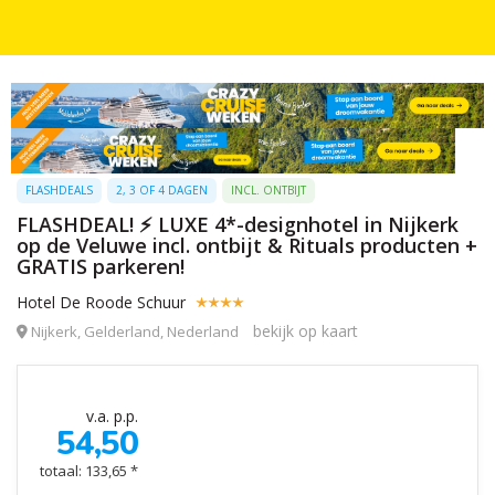
FLASHDEALS
2, 3 OF 4 DAGEN
INCL. ONTBIJT
FLASHDEAL! ⚡ LUXE 4*-designhotel in Nijkerk
op de Veluwe incl. ontbijt & Rituals producten +
GRATIS parkeren!
Hotel De Roode Schuur
bekijk op kaart
Nijkerk, Gelderland, Nederland
v.a. p.p.
54,50
totaal: 133,65 *