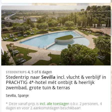
4, 5 of 6 dagen
STEDENTRIPS
Stedentrip naar
Sevilla
incl. vlucht & verblijf in
PRACHTIG 4*-hotel mét ontbijt & heerlijk
zwembad, grote tuin & terras
Sevilla, Spanje
* Deze vanaf-prijs is
incl. alle toeslagen
o.b.v. 2 personen, 4
dagen en voor 2 aankomstdagen beschikbaar!