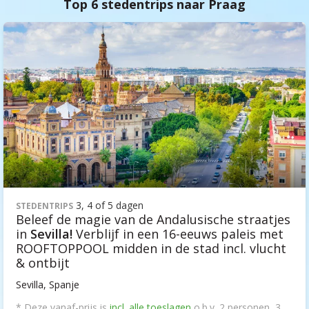
Top 6 stedentrips naar Praag
3, 4 of 5 dagen
STEDENTRIPS
Beleef de magie van de Andalusische straatjes
in
Sevilla!
Verblijf in een 16-eeuws paleis met
ROOFTOPPOOL midden in de stad incl. vlucht
& ontbijt
Sevilla, Spanje
* Deze vanaf-prijs is
incl. alle toeslagen
o.b.v. 2 personen, 3