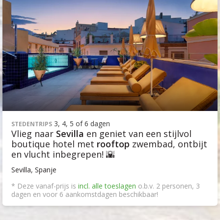
3, 4, 5 of 6 dagen
STEDENTRIPS
Vlieg naar
Sevilla
en geniet van een stijlvol
boutique hotel met
rooftop
zwembad, ontbijt
en vlucht inbegrepen! 🌇
Sevilla, Spanje
* Deze vanaf-prijs is
incl. alle toeslagen
o.b.v. 2 personen, 3
dagen en voor 6 aankomstdagen beschikbaar!