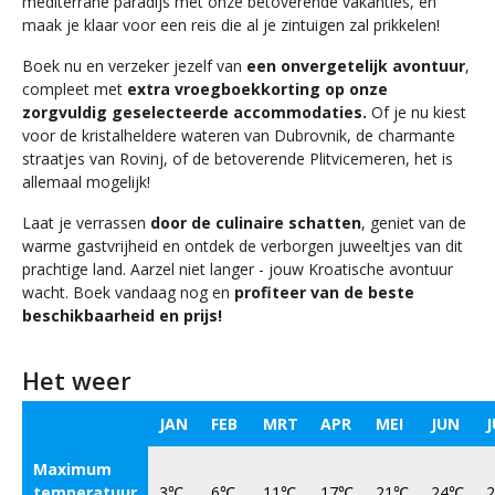
mediterrane paradijs met onze betoverende vakanties, en
maak je klaar voor een reis die al je zintuigen zal prikkelen!
Boek nu en verzeker jezelf van
een onvergetelijk avontuur
,
compleet met
extra vroegboekkorting op onze
zorgvuldig geselecteerde accommodaties.
Of je nu kiest
voor de kristalheldere wateren van Dubrovnik, de charmante
straatjes van Rovinj, of de betoverende Plitvicemeren, het is
allemaal mogelijk!
Laat je verrassen
door de culinaire schatten
, geniet van de
warme gastvrijheid en ontdek de verborgen juweeltjes van dit
prachtige land. Aarzel niet langer - jouw Kroatische avontuur
wacht. Boek vandaag nog en
profiteer van de beste
beschikbaarheid en prijs!
Het weer
JAN
FEB
MRT
APR
MEI
JUN
J
Maximum
temperatuur
3℃
6℃
11℃
17℃
21℃
24℃