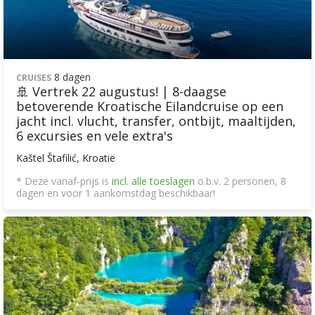
8 dagen
CRUISES
🚢 Vertrek 22 augustus! | 8-daagse
betoverende Kroatische Eilandcruise op een
jacht incl. vlucht, transfer, ontbijt, maaltijden,
6 excursies en vele extra's
Kaštel Štafilić, Kroatië
* Deze vanaf-prijs is
incl. alle toeslagen
o.b.v. 2 personen, 8
dagen en voor 1 aankomstdag beschikbaar!