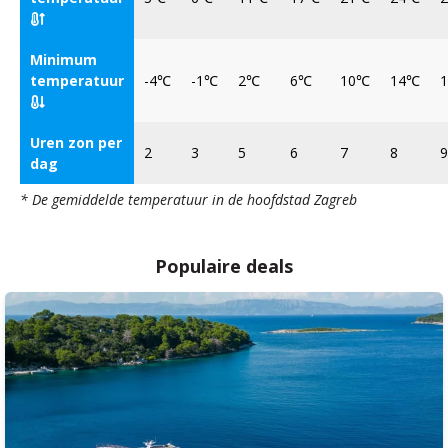
Minimum
temperatuur
-4℃
-1℃
2℃
6℃
10℃
14℃
Uren zon per
2
3
5
6
7
8
9
dag
* De gemiddelde temperatuur in de hoofdstad Zagreb
Populaire deals