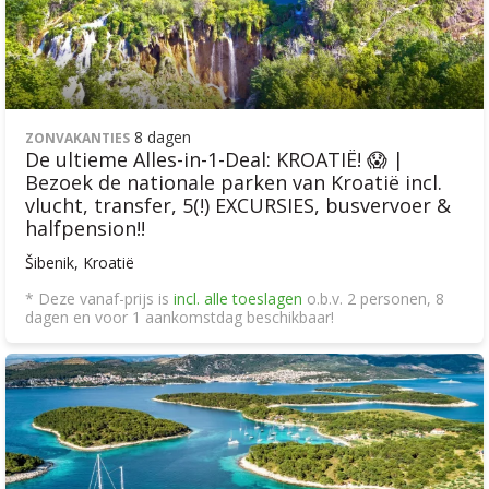
8 dagen
ZONVAKANTIES
De ultieme Alles-in-1-Deal: KROATIË! 😱 |
Bezoek de nationale parken van Kroatië incl.
vlucht, transfer, 5(!) EXCURSIES, busvervoer &
halfpension!!
Šibenik, Kroatië
* Deze vanaf-prijs is
incl. alle toeslagen
o.b.v. 2 personen, 8
dagen en voor 1 aankomstdag beschikbaar!