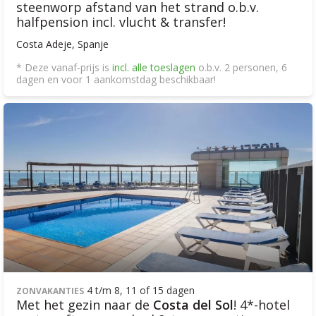
steenworp afstand van het strand o.b.v.
halfpension incl. vlucht & transfer!
Costa Adeje, Spanje
* Deze vanaf-prijs is
incl. alle toeslagen
o.b.v. 2 personen, 6
dagen en voor 1 aankomstdag beschikbaar!
4 t/m 8, 11 of 15 dagen
ZONVAKANTIES
Met het gezin naar de
Costa del Sol
! 4*-hotel