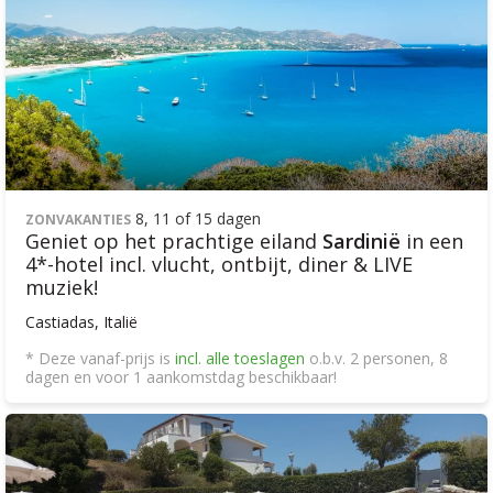
8, 11 of 15 dagen
ZONVAKANTIES
Geniet op het prachtige eiland
Sardinië
in een
4*-hotel incl. vlucht, ontbijt, diner & LIVE
muziek!
Castiadas, Italië
* Deze vanaf-prijs is
incl. alle toeslagen
o.b.v. 2 personen, 8
dagen en voor 1 aankomstdag beschikbaar!