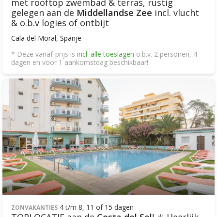
met rooftop zwembad & terras, rustig
gelegen aan de
Middellandse Zee
incl. vlucht
& o.b.v logies of ontbijt
Cala del Moral, Spanje
* Deze vanaf-prijs is
incl. alle toeslagen
o.b.v. 2 personen, 4
dagen en voor 1 aankomstdag beschikbaar!
4 t/m 8, 11 of 15 dagen
ZONVAKANTIES
TOPLOCATIE aan de
Costa del Sol
! ☀️ Heerlijk