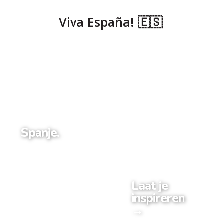
Viva España! 🇪🇸
Spanje.
Laat je
inspireren
→