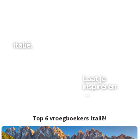
Italië.
Laat je
inspireren
→
Top 6 vroegboekers Italië!