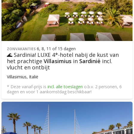
6, 8, 11 of 15 dagen
ZONVAKANTIES
🌊 Sardinia! LUXE 4*-hotel nabij de kust van
het prachtige
Villasimius
in
Sardinië
incl.
vlucht en ontbijt
Villasimius, Italië
* Deze vanaf-prijs is
incl. alle toeslagen
o.b.v. 2 personen, 6
dagen en voor 1 aankomstdag beschikbaar!