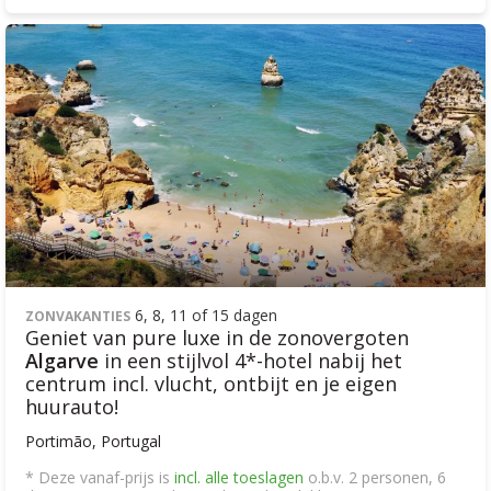
6, 8, 11 of 15 dagen
ZONVAKANTIES
Geniet van pure luxe in de zonovergoten
Algarve
in een stijlvol 4*-hotel nabij het
centrum incl. vlucht, ontbijt en je eigen
huurauto!
Portimão, Portugal
* Deze vanaf-prijs is
incl. alle toeslagen
o.b.v. 2 personen, 6