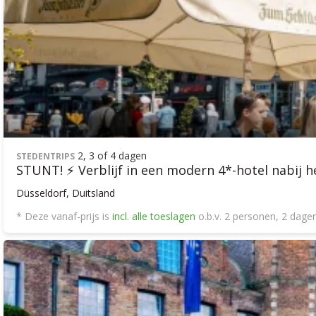
2, 3 of 4 dagen
STEDENTRIPS
STUNT! ⚡ Verblijf in een modern 4*-hotel nabij 
Düsseldorf, Duitsland
* Deze vanaf-prijs is
incl. alle toeslagen
o.b.v. 2 personen, 2 dag