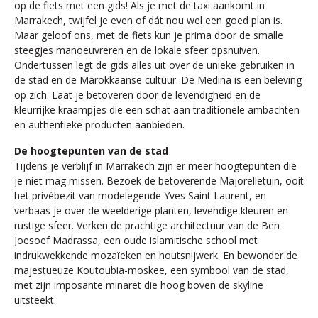
op de fiets met een gids! Als je met de taxi aankomt in
Marrakech, twijfel je even of dát nou wel een goed plan is.
Maar geloof ons, met de fiets kun je prima door de smalle
steegjes manoeuvreren en de lokale sfeer opsnuiven.
Ondertussen legt de gids alles uit over de unieke gebruiken in
de stad en de Marokkaanse cultuur. De Medina is een beleving
op zich. Laat je betoveren door de levendigheid en de
kleurrijke kraampjes die een schat aan traditionele ambachten
en authentieke producten aanbieden.
De hoogtepunten van de stad
Tijdens je verblijf in Marrakech zijn er meer hoogtepunten die
je niet mag missen. Bezoek de betoverende Majorelletuin, ooit
het privébezit van modelegende Yves Saint Laurent, en
verbaas je over de weelderige planten, levendige kleuren en
rustige sfeer. Verken de prachtige architectuur van de Ben
Joesoef Madrassa, een oude islamitische school met
indrukwekkende mozaïeken en houtsnijwerk. En bewonder de
majestueuze Koutoubia-moskee, een symbool van de stad,
met zijn imposante minaret die hoog boven de skyline
uitsteekt.