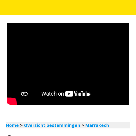
Home
>
Overzicht bestemmingen
>
Marrakech